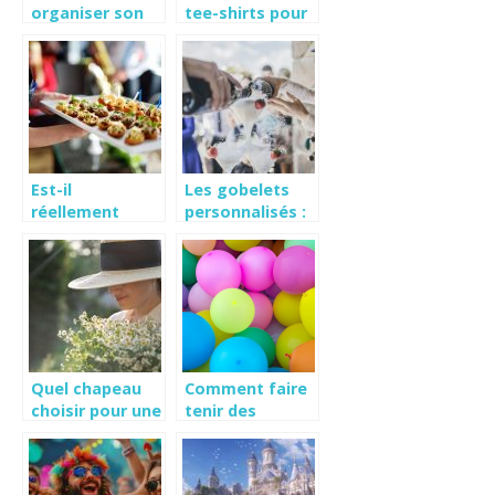
organiser son
tee-shirts pour
mariage ?
les EVG et EVJF
Est-il
Les gobelets
réellement
personnalisés :
indispensable
une excellente
d’avoir recours
solution pour
aux services
votre mariage
d’un traiteur
pour son
mariage ?
Quel chapeau
Comment faire
choisir pour une
tenir des
ceremonie ?
ballons au mur