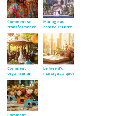
Comment se
Mariage au
transformer en
chateau : Entre
golfeur ringard :
romantisme et
Guide complet
aspects
pour un EVJF
pratiques
memorable
Comment
Le livre d’or
organiser un
mariage : a quoi
mariage avec
sert-il pour
un petit budget
immortaliser
? Les secrets
vos plus beaux
d’une
souvenirs ?
ceremonie
intimiste
Comment