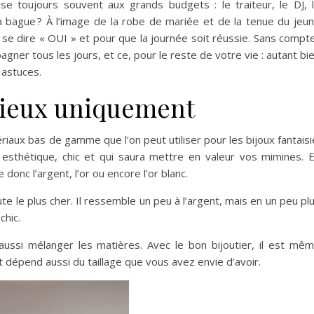
se toujours souvent aux grands budgets : le traiteur, le DJ, 
 bague ? À l’image de la robe de mariée et de la tenue du jeu
 se dire « OUI » et pour que la journée soit réussie. Sans compt
pagner tous les jours, et ce, pour le reste de votre vie : autant bi
s astuces.
cieux uniquement
iaux bas de gamme que l’on peut utiliser pour les bijoux fantaisi
 esthétique, chic et qui saura mettre en valeur vos mimines. 
onc l’argent, l’or ou encore l’or blanc.
te le plus cher. Il ressemble un peu à l’argent, mais en un peu pl
 chic.
aussi mélanger les matières. Avec le bon bijoutier, il est mê
ut dépend aussi du taillage que vous avez envie d’avoir.