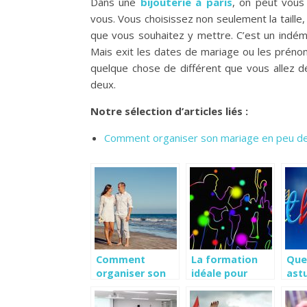
Dans une
bijouterie à paris
, on peut vou
vous. Vous choisissez non seulement la taille, 
que vous souhaitez y mettre. C’est un indé
Mais exit les dates de mariage ou les préno
quelque chose de différent que vous allez dé
deux.
Notre sélection d’articles liés :
Comment organiser son mariage en peu d
Comment
La formation
Que
organiser son
idéale pour
ast
mariage en peu
travailler dans
org
de temps.
l’évènementiel
fêt