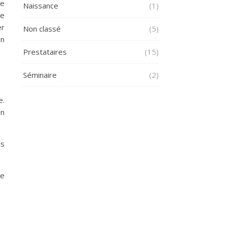
le
Naissance
(1)
ne
er
Non classé
(5)
en
Prestataires
(15)
Séminaire
(2)
e.
En
us
me