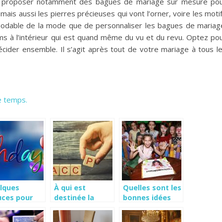
s proposer notamment des bagues de mariage sur mesure po
mais aussi les pierres précieuses qui vont l’orner, voire les moti
modable de la mode que de personnaliser les bagues de mariag
ms à l’intérieur qui est quand même du vu et du revu. Optez po
cider ensemble. Il s’agit après tout de votre mariage à tous l
e temps.
lques
À qui est
Quelles sont les
uces pour
destinée la
bonnes idées
aniser une
formation
pour organiser
e
HACCP en ligne ?
l’anniversaire de